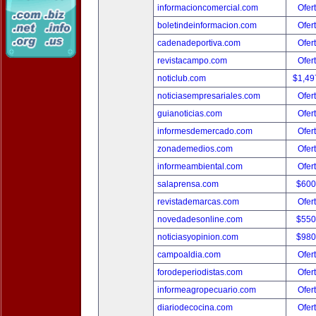
informacioncomercial.com
Ofer
boletindeinformacion.com
Ofer
cadenadeportiva.com
Ofer
revistacampo.com
Ofer
noticlub.com
$1,49
noticiasempresariales.com
Ofer
guianoticias.com
Ofer
informesdemercado.com
Ofer
zonademedios.com
Ofer
informeambiental.com
Ofer
salaprensa.com
$600
revistademarcas.com
Ofer
novedadesonline.com
$550
noticiasyopinion.com
$980
campoaldia.com
Ofer
forodeperiodistas.com
Ofer
informeagropecuario.com
Ofer
diariodecocina.com
Ofer