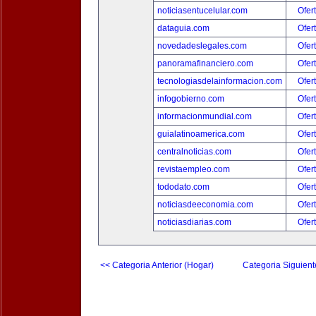
noticiasentucelular.com
Ofer
dataguia.com
Ofer
novedadeslegales.com
Ofer
panoramafinanciero.com
Ofer
tecnologiasdelainformacion.com
Ofer
infogobierno.com
Ofer
informacionmundial.com
Ofer
guialatinoamerica.com
Ofer
centralnoticias.com
Ofer
revistaempleo.com
Ofer
tododato.com
Ofer
noticiasdeeconomia.com
Ofer
noticiasdiarias.com
Ofer
<< Categoria Anterior (Hogar)
Categoria Siguient