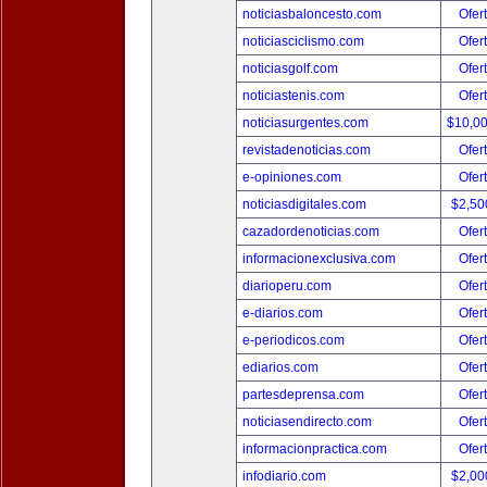
noticiasbaloncesto.com
Ofer
noticiasciclismo.com
Ofer
noticiasgolf.com
Ofer
noticiastenis.com
Ofer
noticiasurgentes.com
$10,0
revistadenoticias.com
Ofer
e-opiniones.com
Ofer
noticiasdigitales.com
$2,50
cazadordenoticias.com
Ofer
informacionexclusiva.com
Ofer
diarioperu.com
Ofer
e-diarios.com
Ofer
e-periodicos.com
Ofer
ediarios.com
Ofer
partesdeprensa.com
Ofer
noticiasendirecto.com
Ofer
informacionpractica.com
Ofer
infodiario.com
$2,00