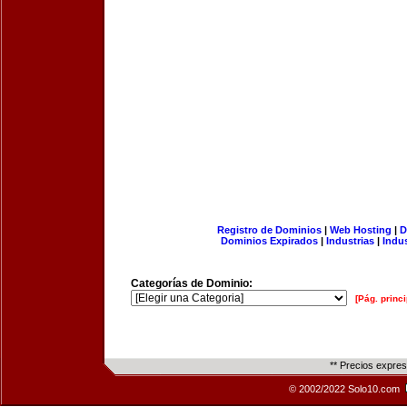
Registro de Dominios
|
Web Hosting
|
D
Dominios Expirados
|
Industrias
|
Indu
Categorías de Dominio:
[Pág. princi
** Precios expre
© 2002/2022 Solo10.com