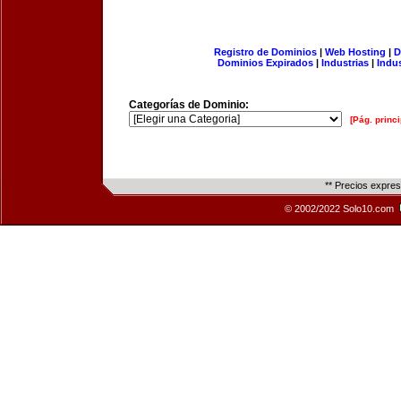
Registro de Dominios
|
Web Hosting
|
D
Dominios Expirados
|
Industrias
|
Indu
Categorías de Dominio:
[Pág. princi
** Precios expre
© 2002/2022 Solo10.com