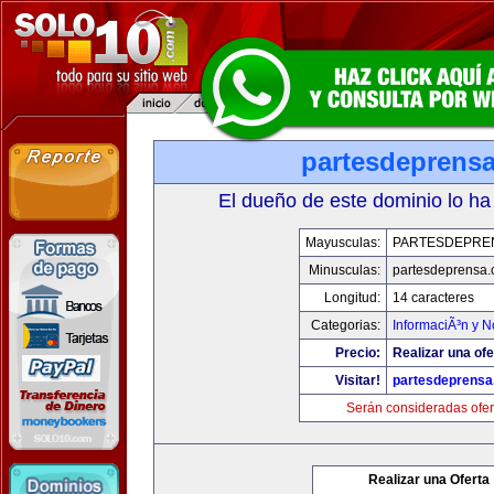
partesdeprens
El dueño de este dominio lo ha
Mayusculas:
PARTESDEPRE
Minusculas:
partesdeprensa
Longitud:
14 caracteres
Categorias:
InformaciÃ³n y N
Precio:
Realizar una ofe
Visitar!
partesdeprens
Serán consideradas ofer
Realizar una Oferta