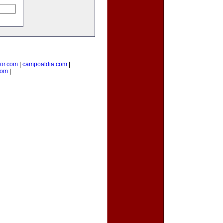
ior.com
|
campoaldia.com
|
com
|