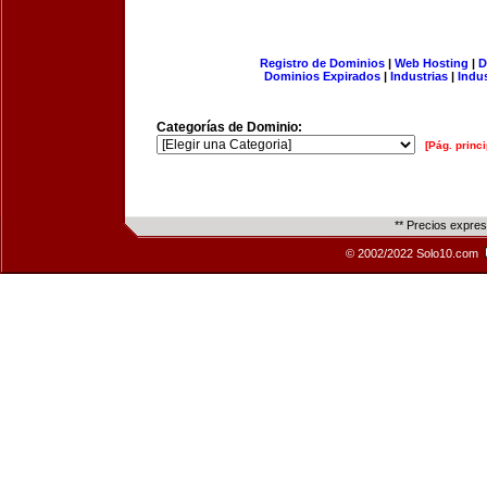
Registro de Dominios
|
Web Hosting
|
D
Dominios Expirados
|
Industrias
|
Indu
Categorías de Dominio:
[Pág. princi
** Precios expre
© 2002/2022 Solo10.com