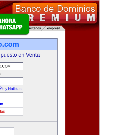
mo.com
 puesto en Venta
O.COM
m
Ã³n y Noticias
!
om
tas