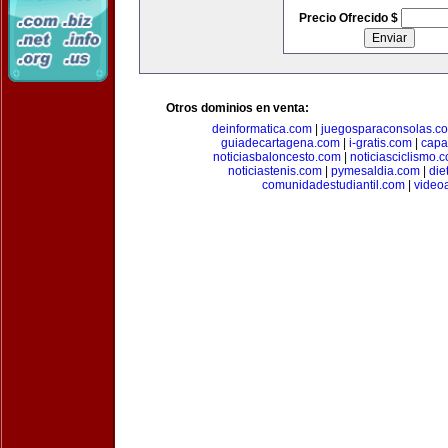
Precio Ofrecido $
Otros dominios en venta:
deinformatica.com
|
juegosparaconsolas.c
guiadecartagena.com
|
i-gratis.com
|
capa
noticiasbaloncesto.com
|
noticiasciclismo.
noticiastenis.com
|
pymesaldia.com
|
die
comunidadestudiantil.com
|
video