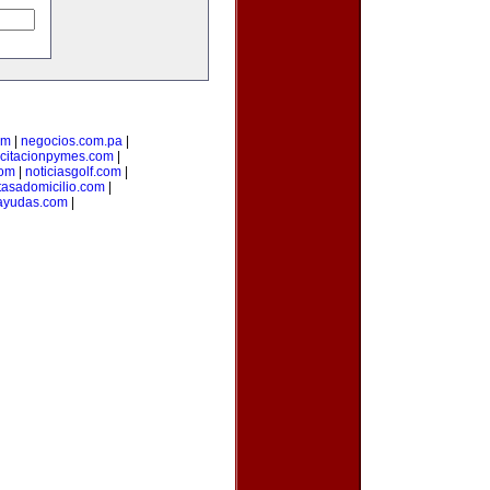
om
|
negocios.com.pa
|
citacionpymes.com
|
com
|
noticiasgolf.com
|
tasadomicilio.com
|
ayudas.com
|