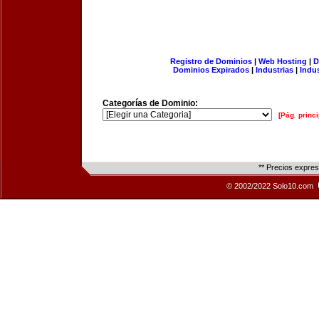
Registro de Dominios
|
Web Hosting
|
D
Dominios Expirados
|
Industrias
|
Indu
Categorías de Dominio:
[Pág. princi
** Precios expre
© 2002/2022 Solo10.com