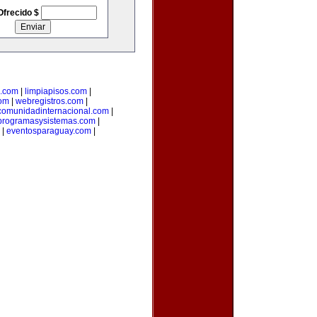
Ofrecido $
l.com
|
limpiapisos.com
|
com
|
webregistros.com
|
comunidadinternacional.com
|
programasysistemas.com
|
|
eventosparaguay.com
|