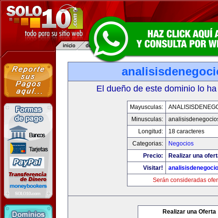
analisisdenegoc
El dueño de este dominio lo ha
Mayusculas:
ANALISISDENEG
Minusculas:
analisisdenegocio
Longitud:
18 caracteres
Categorias:
Negocios
Precio:
Realizar una ofert
Visitar!
analisisdenegoci
Serán consideradas ofer
Realizar una Oferta