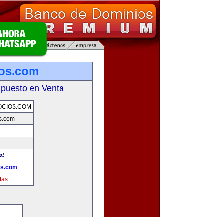
ios.com
 puesto en Venta
OCIOS.COM
s.com
a!
os.com
tas