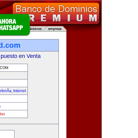
d.com
 puesto en Venta
.COM
efonÃ­a
,
Internet
m
tas