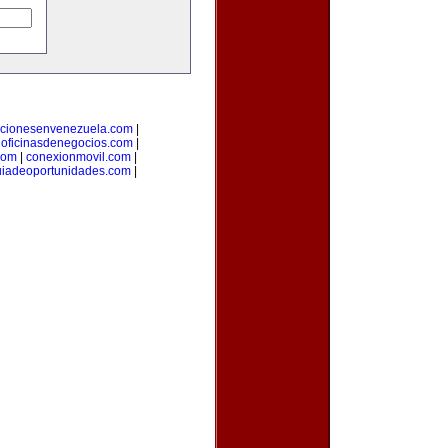
cionesenvenezuela.com
|
|
oficinasdenegocios.com
|
com
|
conexionmovil.com
|
uiadeoportunidades.com
|