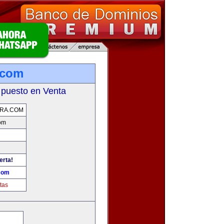
.com
 puesto en Venta
ERA.COM
com
erta!
.com
tas