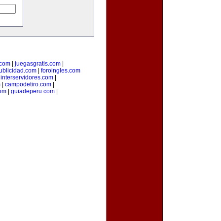
.com
|
juegasgratis.com
|
ublicidad.com
|
foroingles.com
|
interservidores.com
|
m
|
campodetiro.com
|
om
|
guiadeperu.com
|