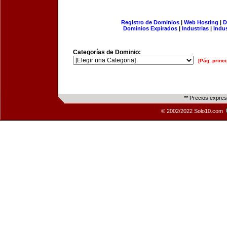
Registro de Dominios
|
Web Hosting
|
D
Dominios Expirados
|
Industrias
|
Indu
Categorías de Dominio:
[Pág. princi
** Precios expre
© 2002/2022 Solo10.com