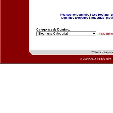
Registro de Dominios
|
Web Hosting
|
D
Dominios Expirados
|
Industrias
|
Indu
Categorías de Dominio:
[Pág. princi
** Precios expre
© 2002/2022 Solo10.com