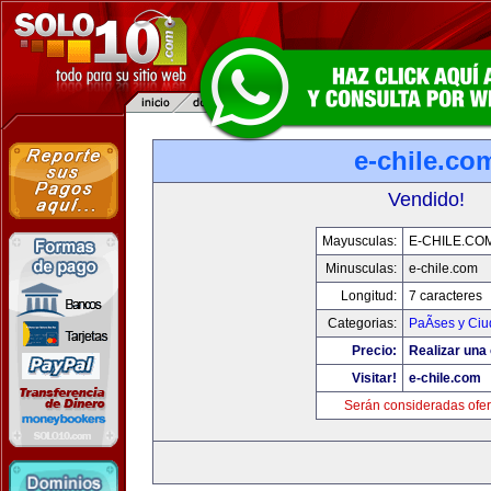
e-chile.co
Vendido!
Mayusculas:
E-CHILE.CO
Minusculas:
e-chile.com
Longitud:
7 caracteres
Categorias:
PaÃ­ses y Ci
Precio:
Realizar una 
Visitar!
e-chile.com
Serán consideradas ofer