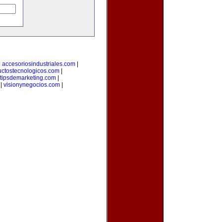
|
accesoriosindustriales.com
|
uctostecnologicos.com
|
tipsdemarketing.com
|
|
visionynegocios.com
|