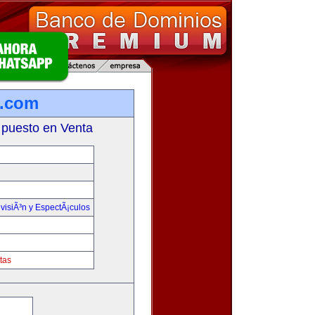
n.com
 puesto en Venta
visiÃ³n y EspectÃ¡culos
tas