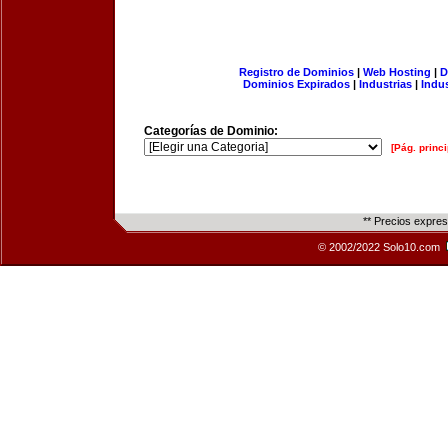
Registro de Dominios
|
Web Hosting
|
D
Dominios Expirados
|
Industrias
|
Indu
Categorías de Dominio:
[Pág. princi
** Precios expre
© 2002/2022 Solo10.com