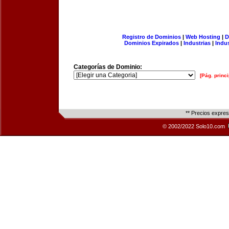
Registro de Dominios
|
Web Hosting
|
D
Dominios Expirados
|
Industrias
|
Indu
Categorías de Dominio:
[Pág. princi
** Precios expre
© 2002/2022 Solo10.com