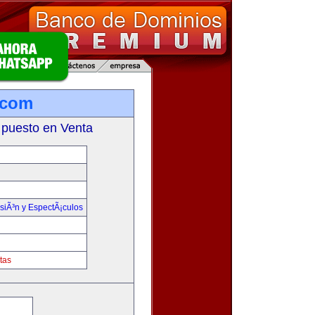
.com
 puesto en Venta
isiÃ³n y EspectÃ¡culos
tas