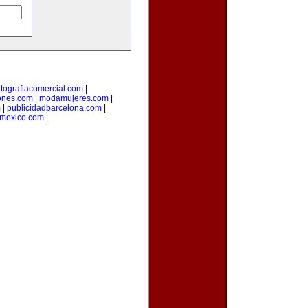
otografiacomercial.com
|
ones.com
|
modamujeres.com
|
m
|
publicidadbarcelona.com
|
nmexico.com
|