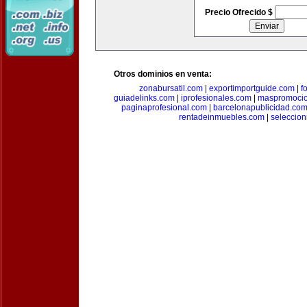
Precio Ofrecido $
Otros dominios en venta:
zonabursatil.com
|
exportimportguide.com
|
f
guiadelinks.com
|
iprofesionales.com
|
maspromoci
paginaprofesional.com
|
barcelonapublicidad.co
rentadeinmuebles.com
|
seleccio