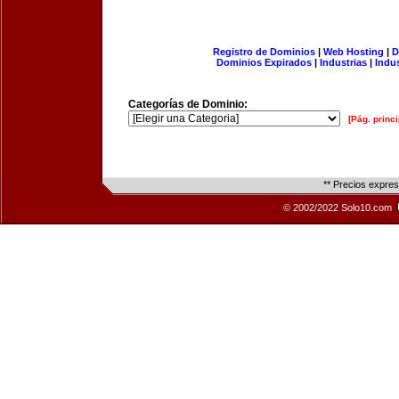
Registro de Dominios
|
Web Hosting
|
D
Dominios Expirados
|
Industrias
|
Indu
Categorías de Dominio:
[Pág. princi
** Precios expre
© 2002/2022 Solo10.com