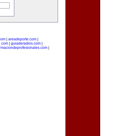
com
|
areadeporte.com
|
l.com
|
guiaderadios.com
|
rmaciondeprofesionales.com
|