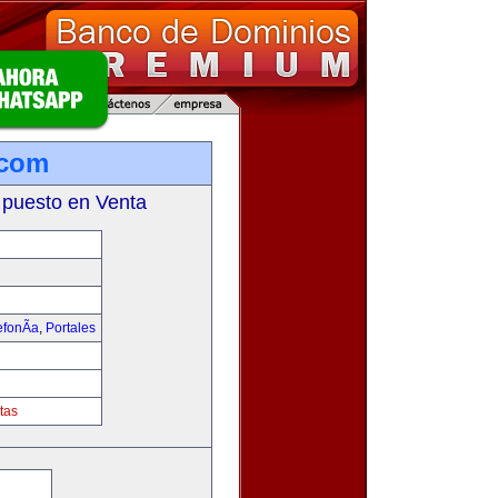
.com
 puesto en Venta
fonÃ­a
,
Portales
tas