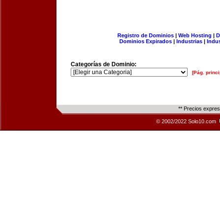
Registro de Dominios
|
Web Hosting
|
D
Dominios Expirados
|
Industrias
|
Indu
Categorías de Dominio:
[Pág. princi
** Precios expre
© 2002/2022 Solo10.com