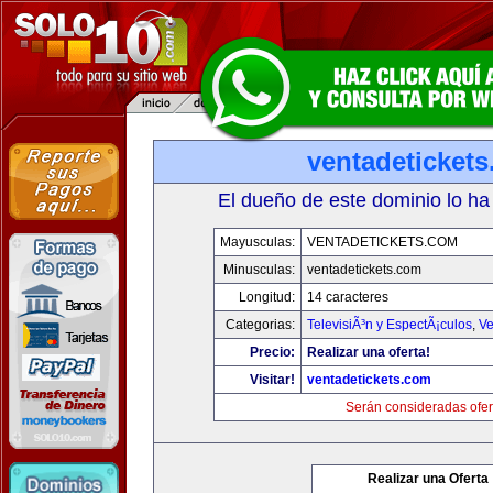
ventadeticket
El dueño de este dominio lo ha
Mayusculas:
VENTADETICKETS.COM
Minusculas:
ventadetickets.com
Longitud:
14 caracteres
Categorias:
TelevisiÃ³n y EspectÃ¡culos
,
Ve
Precio:
Realizar una oferta!
Visitar!
ventadetickets.com
Serán consideradas ofer
Realizar una Oferta