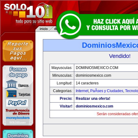
DominiosMexic
Vendido!
Mayusculas:
DOMINIOSMEXICO.COM
Minusculas:
dominiosmexico.com
Longitud:
14 caracteres
Categorias:
Internet
,
PaÃ­ses y Ciudades
,
Tecnolo
Precio:
Realizar una oferta!
Visitar!
dominiosmexico.com
Serán consideradas ofer