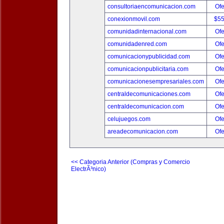
consultoriaencomunicacion.com
Ofe
conexionmovil.com
$5
comunidadinternacional.com
Ofe
comunidadenred.com
Ofe
comunicacionypublicidad.com
Ofe
comunicacionpublicitaria.com
Ofe
comunicacionesempresariales.com
Ofe
centraldecomunicaciones.com
Ofe
centraldecomunicacion.com
Ofe
celujuegos.com
Ofe
areadecomunicacion.com
Ofe
<< Categoria Anterior (Compras y Comercio
ElectrÃ³nico)